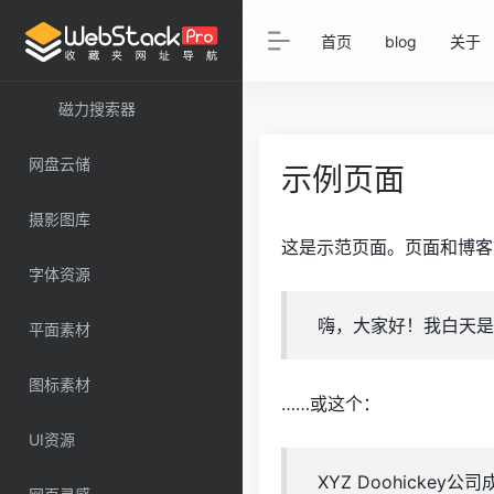
首页
blog
关于
磁力搜索器
网盘云储
示例页面
摄影图库
这是示范页面。页面和博客
字体资源
嗨，大家好！我白天是
平面素材
图标素材
……或这个：
UI资源
XYZ Doohick