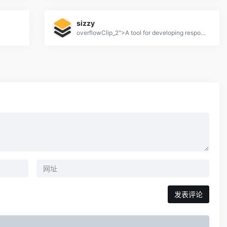
sizzy
overflowClip_2">A tool for developing responsive websites crazy-fast