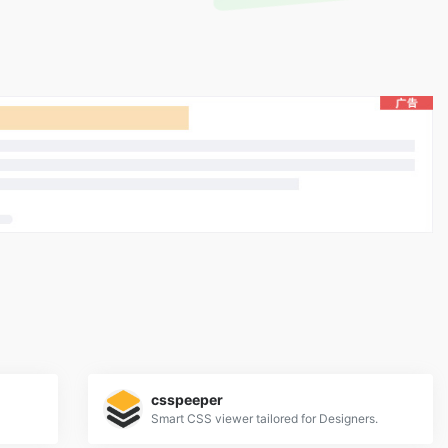
csspeeper
Smart CSS viewer tailored for Designers.