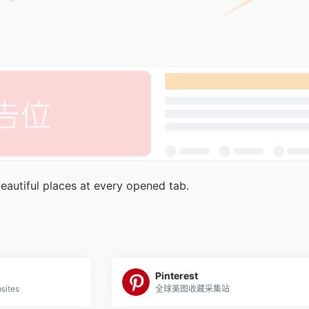
eautiful places at every opened tab.
Pinterest
sites
全球美图收藏采集站