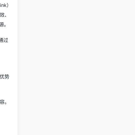
ink）
效、
资源。
通过
优势
容。