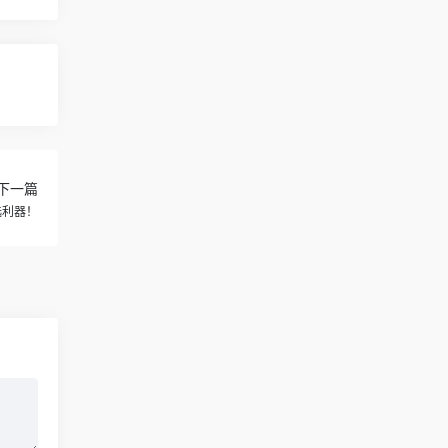
下一篇
选利器！