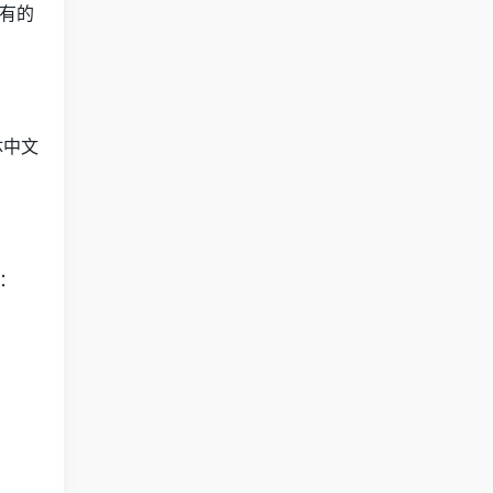
有的
体中文
：