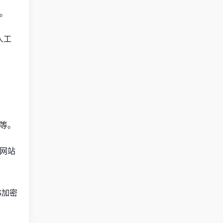
。
人工
等。
网站
S加密