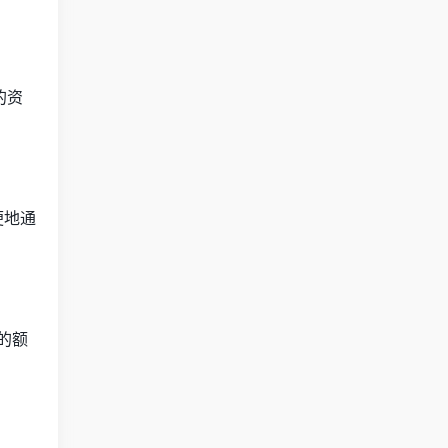
的资
便地通
的额