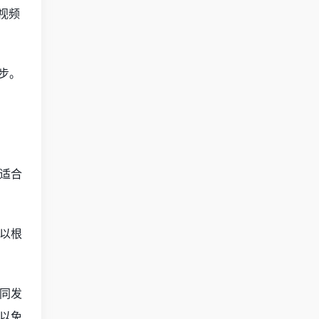
与视频
同步。
适合
以根
同发
以免