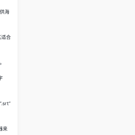
供海
其适合
。
字
rt”
器来