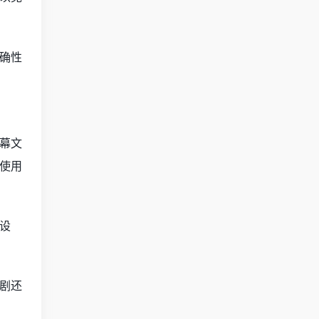
确性
幕文
使用
设
剧还