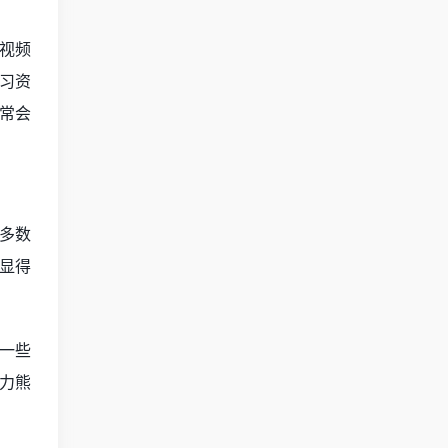
视频
习资
常会
多数
显得
一些
力熊