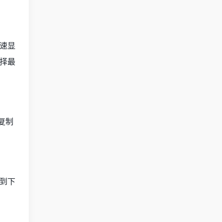
速显
择最
复制
到下