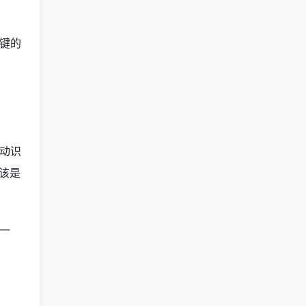
键的
动识
应该是
一