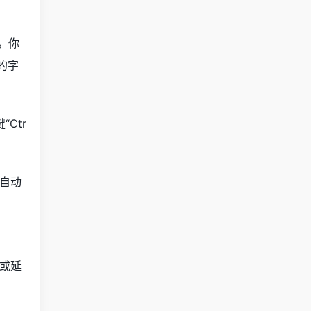
件。你
的字
Ctr
自动
或延